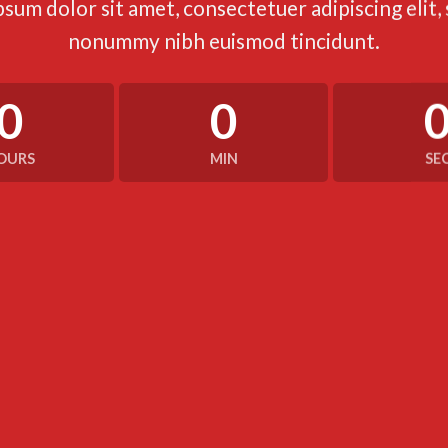
sum dolor sit amet, consectetuer adipiscing elit,
nonummy nibh euismod tincidunt.
0
0
OURS
MIN
SE