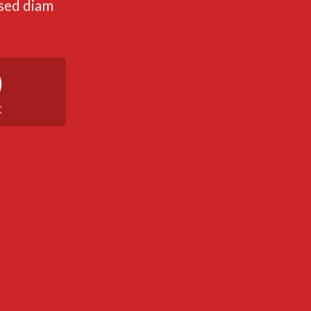
 sed diam
0
C